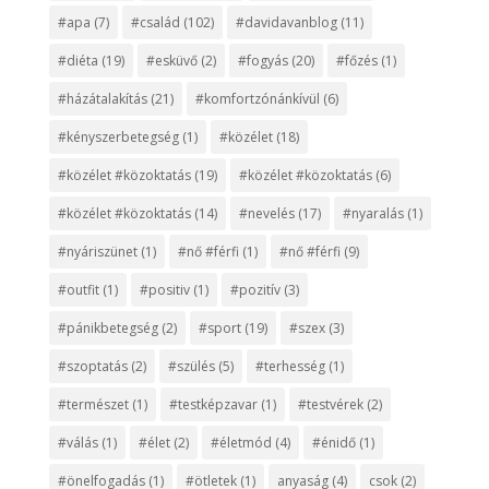
#apa
(7)
#család
(102)
#davidavanblog
(11)
#diéta
(19)
#esküvő
(2)
#fogyás
(20)
#főzés
(1)
#házátalakítás
(21)
#komfortzónánkívül
(6)
#kényszerbetegség
(1)
#közélet
(18)
#közélet #közoktatás
(19)
#közélet #közoktatás
(6)
#közélet #közoktatás
(14)
#nevelés
(17)
#nyaralás
(1)
#nyáriszünet
(1)
#nő #férfi
(1)
#nő #férfi
(9)
#outfit
(1)
#positiv
(1)
#pozitív
(3)
#pánikbetegség
(2)
#sport
(19)
#szex
(3)
#szoptatás
(2)
#szülés
(5)
#terhesség
(1)
#természet
(1)
#testképzavar
(1)
#testvérek
(2)
#válás
(1)
#élet
(2)
#életmód
(4)
#énidő
(1)
#önelfogadás
(1)
#ötletek
(1)
anyaság
(4)
csok
(2)