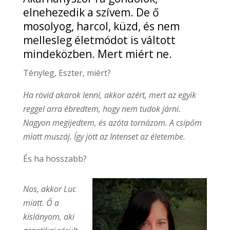
elnehezedik a szívem. De ő
mosolyog, harcol, küzd, és nem
mellesleg
életmódot is váltott
mindeközben. Mert miért ne.
Tényleg, Eszter, miért?
Ha rövid akarok lenni, akkor azért, mert az egyik
reggel arra ébredtem, hogy nem tudok járni.
Nagyon megijedtem, és azóta tornázom. A csípőm
miatt muszáj. Így jött az Intenset az életembe.
És ha hosszabb?
Nos, akkor Luc
miatt. Ő a
kislányom, aki