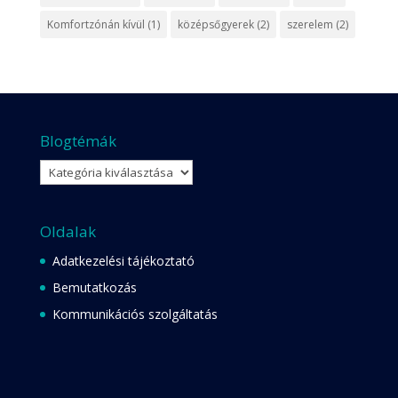
Komfortzónán kívül
(1)
középsőgyerek
(2)
szerelem
(2)
Blogtémák
Blogtémák
Oldalak
Adatkezelési tájékoztató
Bemutatkozás
Kommunikációs szolgáltatás