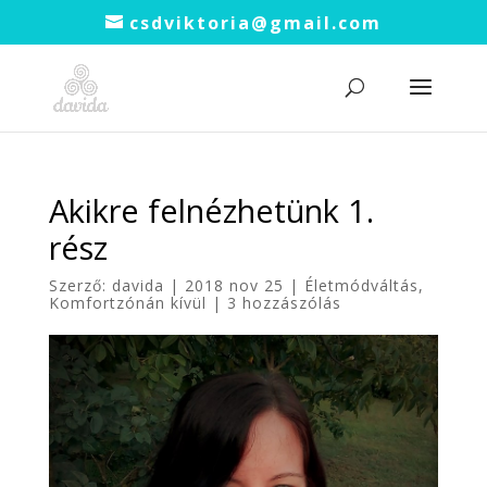
csdviktoria@gmail.com
Akikre felnézhetünk 1.
rész
Szerző:
davida
|
2018 nov 25
|
Életmódváltás
,
Komfortzónán kívül
|
3 hozzászólás