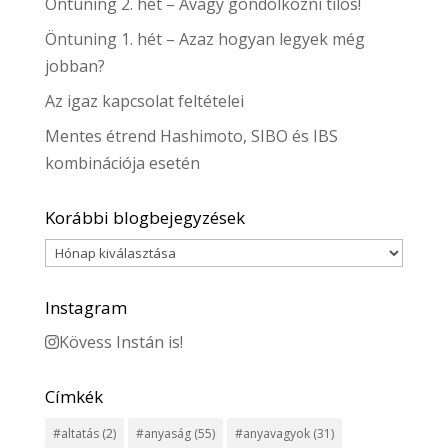
Öntuning 2. hét – Avagy gondolkozni tilos!
Öntuning 1. hét – Azaz hogyan legyek még
jobban?
Az igaz kapcsolat feltételei
Mentes étrend Hashimoto, SIBO és IBS
kombinációja esetén
Korábbi blogbejegyzések
Korábbi
blogbejegyzések
Instagram
Kövess Instán is!
Címkék
#altatás
(2)
#anyaság
(55)
#anyavagyok
(31)