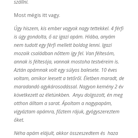
szállni.
Most mégis itt vagy.
Úgy hiszem, kis ember vagyok nagy tettekkel. 4 férfi
is úgy gondolta, ő az igazi apám. Hiába, anyám
nem tudott egy férfi mellett boldog lenni. Igazi
mozaik családban nőttem így fel. Van féltesóm,
annak is féltesója, vannak mostoha testvéreim is.
Aztán apámnak volt egy súlyos balesete. 10 éves
voltam, amikor leesett a tetőről. Életben maradt, de
maradandó agykárosodással. Nagyon kemény 2 év
következett az életünkben. Anyu dolgozott, én meg
otthon álltam a sarat. Ápoltam a nagypapám,
vigyáztam apámra, főztem rájuk, gyógyszereztem
őket.
Néha apám elájult, akkor összeszedtem és haza