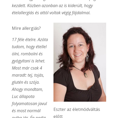
kezdett. Közben azonban az is kiderült, hogy
ételallergiás és attól voltak végig fájdalmai.
Mire allergiás?
17 féle ételre. Azóta
tudom, hogy étellel
ölni, rombolni és
gyógyítani is lehet.
Most már csak 4
maradt: tej, tojás,
glutén és szója.
Ahogy mondtam,
Luc állapota
folyamatosan javul
Eszter az életmódváltás
és most normál
előtt
oviba jár. Én pedig