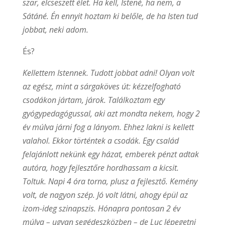
szar, elcseszett élet. Ha kell, Istené, ha nem, a
Sátáné. Én ennyit hoztam ki belőle, de ha Isten tud
jobbat, neki adom.
És?
Kellettem Istennek. Tudott jobbat adni! Olyan volt
az egész, mint a sárgaköves út: kézzelfogható
csodákon jártam, járok. Találkoztam egy
gyógypedagógussal, aki azt mondta nekem, hogy 2
év múlva járni fog a lányom. Ehhez lakni is kellett
valahol. Ekkor történtek a csodák. Egy család
felajánlott nekünk egy házat, emberek pénzt adtak
autóra, hogy fejlesztőre hordhassam a kicsit.
Toltuk. Napi 4 óra torna, plusz a fejlesztő. Kemény
volt, de nagyon szép. Jó volt látni, ahogy épül az
izom-ideg szinapszis. Hónapra pontosan 2 év
múlva – ugyan segédeszközben – de Luc lépegetni