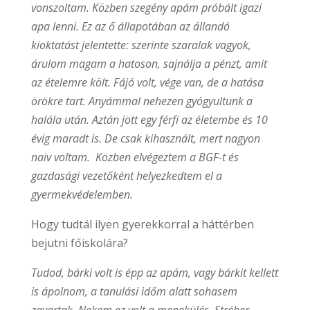
vonszoltam. Közben szegény apám próbált igazi
apa lenni. Ez az ő állapotában az állandó
kioktatást jelentette: szerinte szaralak vagyok,
árulom magam a hatoson, sajnálja a pénzt, amit
az ételemre költ. Fájó volt, vége van, de a hatása
örökre tart. Anyámmal nehezen gyógyultunk a
halála után. Aztán jött egy férfi az életembe és 10
évig maradt is. De csak kihasznált, mert nagyon
naiv voltam. Közben elvégeztem a BGF-t és
gazdasági vezetőként helyezkedtem el a
gyermekvédelemben.
Hogy tudtál ilyen gyerekkorral a háttérben
bejutni főiskolára?
Tudod, bárki volt is épp az apám, vagy bárkit kellett
is ápolnom, a tanulási időm alatt sohasem
zavartak. Nekem ez volt a menekülés. Stréber