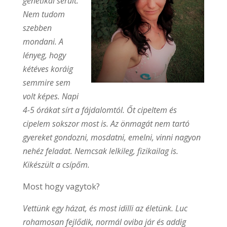
genetikai sérült.
Nem tudom
szebben
mondani. A
lényeg, hogy
kétéves koráig
semmire sem
volt képes. Napi
4-5 órákat sírt a fájdalomtól. Őt cipeltem és
cipelem sokszor most is. Az önmagát nem tartó
gyereket gondozni, mosdatni, emelni, vinni nagyon
nehéz feladat. Nemcsak lelkileg, fizikailag is.
Kikészült a csípőm.
Most hogy vagytok?
Vettünk egy házat, és most idilli az életünk. Luc
rohamosan fejlődik, normál oviba jár és addig