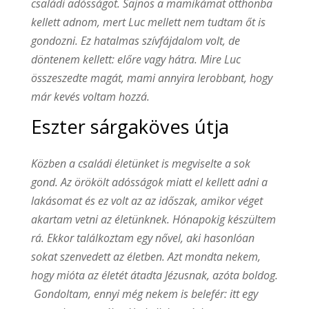
családi adósságot. Sajnos a mamikámat otthonba
kellett adnom, mert Luc mellett nem tudtam őt is
gondozni. Ez hatalmas szívfájdalom volt, de
döntenem kellett: előre vagy hátra. Mire Luc
összeszedte magát, mami annyira lerobbant, hogy
már kevés voltam hozzá.
Eszter sárgaköves útja
Közben a családi életünket is megviselte a sok
gond. Az örökölt adósságok miatt el kellett adni a
lakásomat és ez volt az az időszak, amikor véget
akartam vetni az életünknek. Hónapokig készültem
rá. Ekkor találkoztam egy nővel, aki hasonlóan
sokat szenvedett az életben. Azt mondta nekem,
hogy mióta az életét átadta Jézusnak, azóta boldog.
Gondoltam, ennyi még nekem is belefér: itt egy