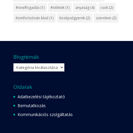
#önelfogadás
(1)
#ötletek
(1)
anyaság
(4)
csok
(2)
Komfortzónán kívül
(1)
középsőgyerek
(2)
szerelem
(2)
Blogtémák
Blogtémák
Oldalak
Adatkezelési tájékoztató
Bemutatkozás
Kommunikációs szolgáltatás