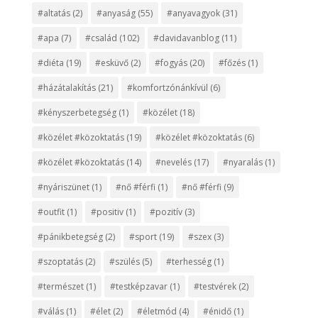
#altatás
(2)
#anyaság
(55)
#anyavagyok
(31)
#apa
(7)
#család
(102)
#davidavanblog
(11)
#diéta
(19)
#esküvő
(2)
#fogyás
(20)
#főzés
(1)
#házátalakítás
(21)
#komfortzónánkívül
(6)
#kényszerbetegség
(1)
#közélet
(18)
#közélet #közoktatás
(19)
#közélet #közoktatás
(6)
#közélet #közoktatás
(14)
#nevelés
(17)
#nyaralás
(1)
#nyáriszünet
(1)
#nő #férfi
(1)
#nő #férfi
(9)
#outfit
(1)
#positiv
(1)
#pozitív
(3)
#pánikbetegség
(2)
#sport
(19)
#szex
(3)
#szoptatás
(2)
#szülés
(5)
#terhesség
(1)
#természet
(1)
#testképzavar
(1)
#testvérek
(2)
#válás
(1)
#élet
(2)
#életmód
(4)
#énidő
(1)