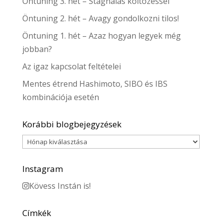
Öntuning 3. hét – Stagnálás költözéssel
Öntuning 2. hét – Avagy gondolkozni tilos!
Öntuning 1. hét – Azaz hogyan legyek még
jobban?
Az igaz kapcsolat feltételei
Mentes étrend Hashimoto, SIBO és IBS
kombinációja esetén
Korábbi blogbejegyzések
Korábbi
blogbejegyzések
Instagram
Kövess Instán is!
Címkék